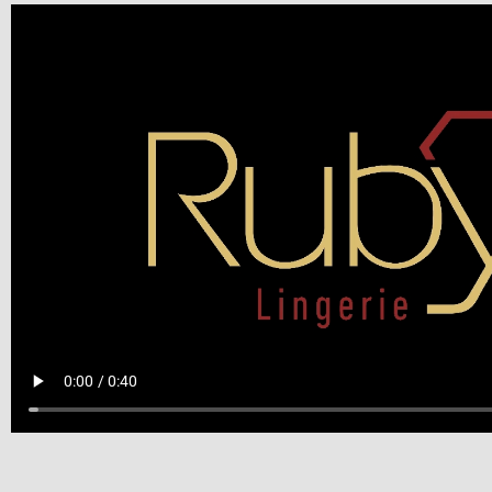
FAQs an
to
Dear
Flipboo
documen