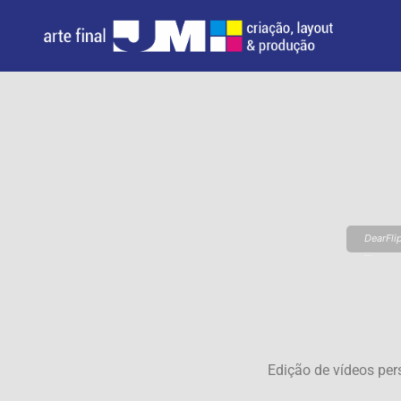
DearFli
...
Edição de vídeos pe
Please 
loading.