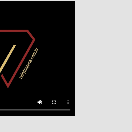
d issues please refer
Flip WordPress
k Plugin Help
tation.