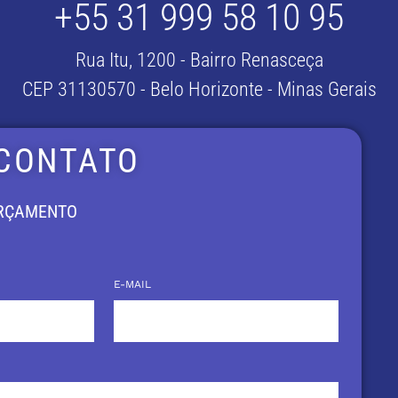
d issues please refer
+55 31 999 58 10 95
Flip WordPress
k Plugin Help
tation.
Rua Itu, 1200 - Bairro Renasceça
CEP 31130570 - Belo Horizonte - Minas Gerais
 CONTATO
ORÇAMENTO
E-MAIL