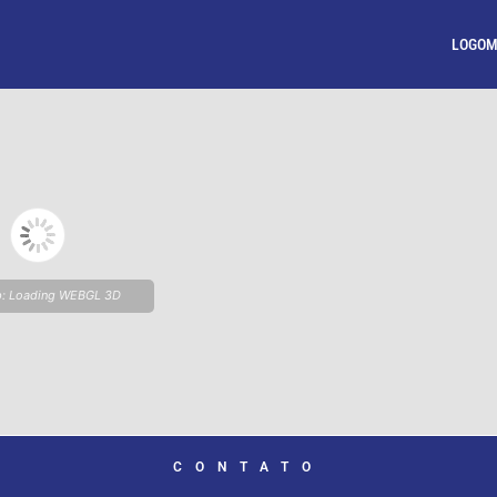
LOGOM
p: Loading WEBGL 3D
wait while flipbook is
CONTATO
 For more related info,