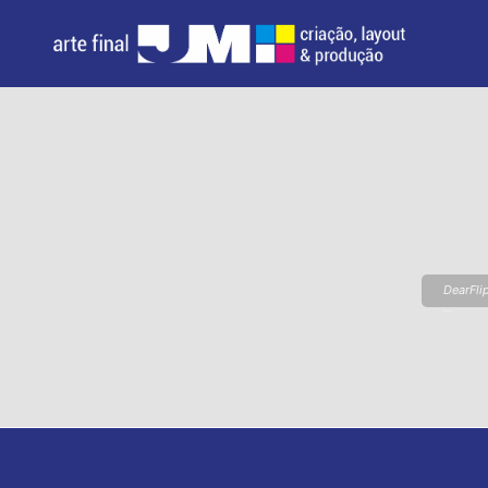
DearFli
...
Please 
loading.