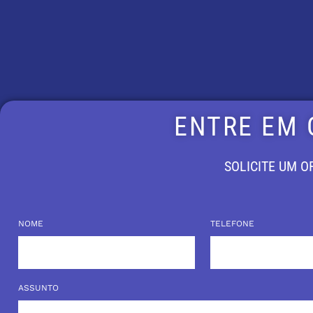
FAQs an
to
Dear
Flipboo
documen
ENTRE EM
SOLICITE UM 
NOME
TELEFONE
ASSUNTO