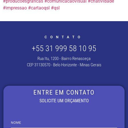
#producoesgraficas
#comunicacaovisual
#criatividade
#impressao
#cartaoqsl
#qsl
CONTATO
+55 31 999 58 10 95
Rua Itu, 1200 - Bairro Renasceça
CEP 31130570 - Belo Horizonte - Minas Gerais
ENTRE EM CONTATO
SOLICITE UM ORÇAMENTO
NOME