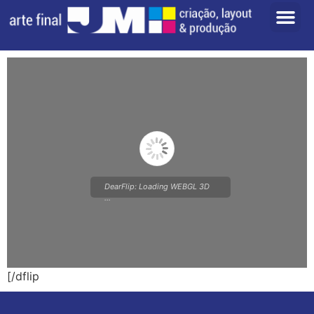
DearFlip: Loading WEBGL 3D
...
[/dflip
Please wait while flipbook is
loading. For more related info,