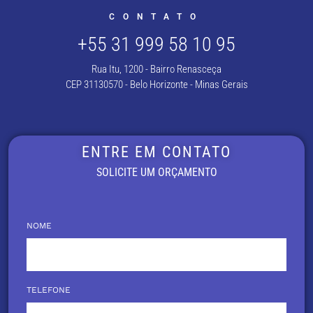
FAQs and issues please refer
to
DearFlip WordPress
CONTATO
Flipbook Plugin Help
documentation.
+55 31 999 58 10 95
Rua Itu, 1200 - Bairro Renasceça
CEP 31130570 - Belo Horizonte - Minas Gerais
ENTRE EM CONTATO
SOLICITE UM ORÇAMENTO
NOME
TELEFONE